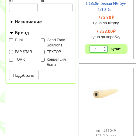
от
до
1,18х8м белый MG бум
1/10 Duni
775.80
i
Назначение
цена за штуку
7 758.00
Бренд
i
цена за коробку
Duni
Good Food
Solutions
Купить
PAP STAR
TEXTOP
TORK
Концепция
Быта
Подобрать
Арт. 153049
Арт. п. 59222