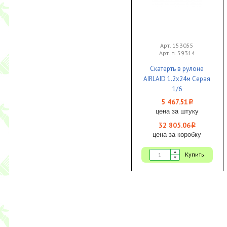
Арт. 153055
Арт. п. 59314
Скатерть в рулоне
AIRLAID 1.2x24м Серая
1/6
5 467.51
i
цена за штуку
32 805.06
i
цена за коробку
Купить