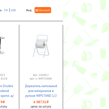
ь:
50
100
Вид:
Обычный
0023
Арт. 260022
524128
Арт. п. WIPSTAND
on Double
Держатель напольный
войной
для материалов в
-крепл. д/
рулоне WIPSTAND 1/2
/1 *
Veiro Professional
59
6 087.51
i
i
штуку
цена за штуку