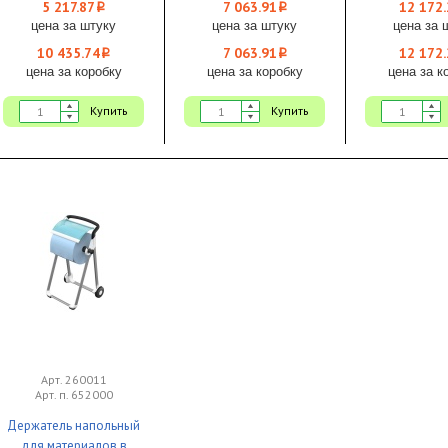
Veiro Professional
Tork
1/1 To
5 217.87
7 063.91
12 172.
i
i
цена за штуку
цена за штуку
цена за 
10 435.74
7 063.91
12 172.
i
i
цена за коробку
цена за коробку
цена за к
Купить
Купить
Арт. 260011
Арт. п. 652000
Держатель напольный
для материалов в