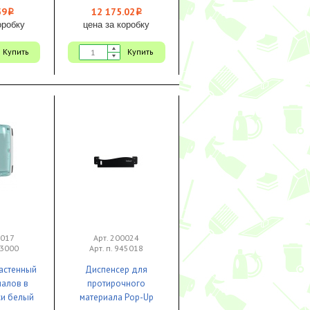
59
12 175.02
i
i
оробку
цена за коробку
Купить
Купить
0017
Арт. 200024
53000
Арт. п. 945018
астенный
Диспенсер для
иалов в
протирочного
си белый
материала Pop-Up