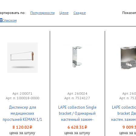
ортировать по:
Популярности
Цене
Скидке
Показат
Списком
Арт. 200071
Арт. 260024
Арт. 26
Арт. п. 100018-0000
Арт. п. 7524127
Арт. п. 7
Диспенсер для
LAPE collection Single
LAPE collecti
медицинских
bracket / Одинарный
bracket Д
простыней KEMAN 1/1
настенный зажим-
настен. зажим
крепление для Лапэ
Лапэ / 1
8 120.02
6 628.31
9 009.
i
i
1/1 *
цена за штуку
цена за штуку
цена за 