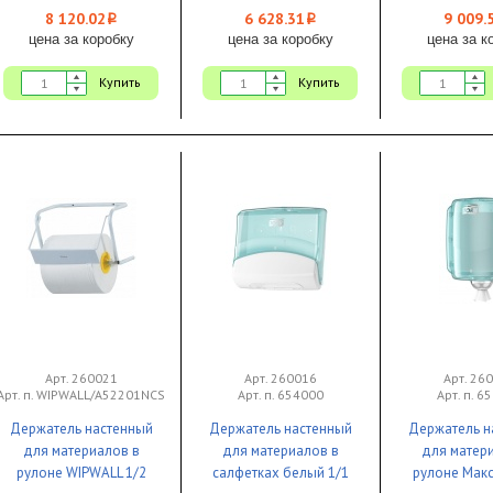
8 120.02
6 628.31
9 009.
i
i
цена за коробку
цена за коробку
цена за к
Купить
Купить
Арт. 260021
Арт. 260016
Арт. 26
Арт. п. WIPWALL/A52201NCS
Арт. п. 654000
Арт. п. 6
Держатель настенный
Держатель настенный
Держатель н
для материалов в
для материалов в
для матер
рулоне WIPWALL 1/2
салфетках белый 1/1
рулоне Мак