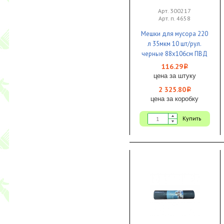
Арт. 300217
Арт. п. 4658
Мешки для мусора 220
л 35мкм 10 шт/рул.
черные 88х106см ПВД
"ЭКО" 1/20 КБ
116.29
i
цена за штуку
2 325.80
i
цена за коробку
Купить