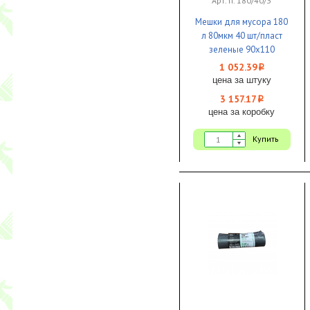
Арт. п. 180/40/З
Мешки для мусора 180
л 80мкм 40 шт/пласт
зеленые 90х110
особопрочные 1/3
1 052.39
i
цена за штуку
3 157.17
i
цена за коробку
Купить