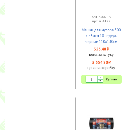
Арт. 300213
Арт. п. 4122
Мешки для мусора 300
л 45мкм 10 шт/рул.
черные 110х130см
Ecoclean 1/10 КБ
355.48
i
цена за штуку
3 554.80
i
цена за коробку
Купить