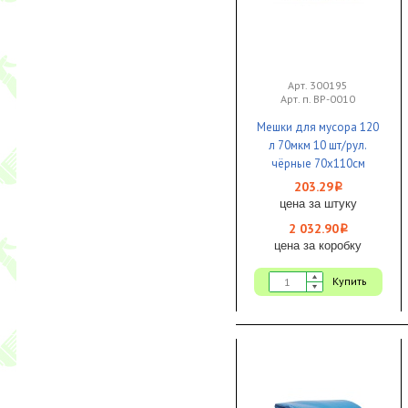
Арт. 300195
Арт. п. ВР-0010
Мешки для мусора 120
л 70мкм 10 шт/рул.
чёрные 70х110см
двухслойные Броня
203.29
i
1/10
цена за штуку
2 032.90
i
цена за коробку
Купить