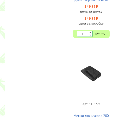
СТАНДАРТ 1/30
149.85
i
цена за штуку
149.85
i
цена за коробку
Купить
Арт. 310159
Мешки для мусора 200