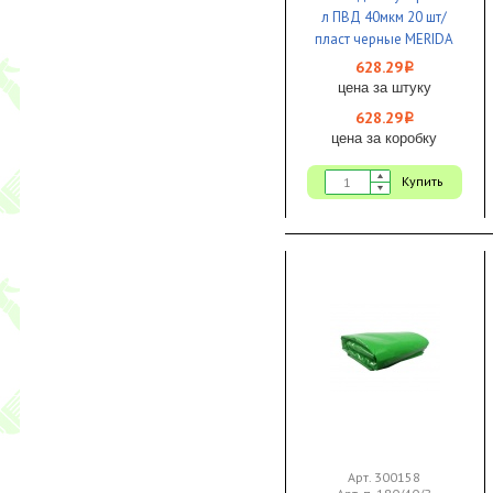
л ПВД 40мкм 20 шт/
пласт черные MERIDA
ОПТИМУМ 1/1
628.29
i
цена за штуку
628.29
i
цена за коробку
Купить
Арт. 300158