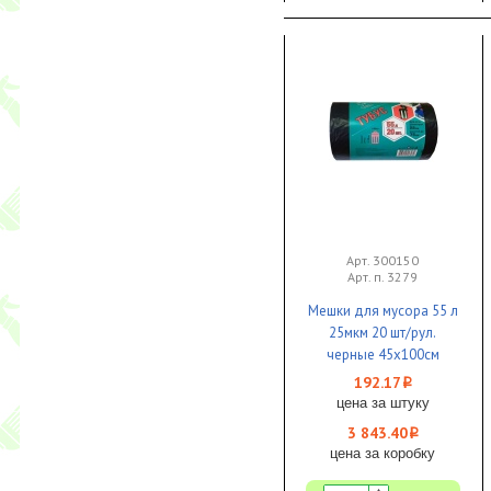
Арт. 300150
Арт. п. 3279
Мешки для мусора 55 л
25мкм 20 шт/рул.
черные 45х100см
EcoClean Tubus 1/20 КБ
192.17
i
цена за штуку
3 843.40
i
цена за коробку