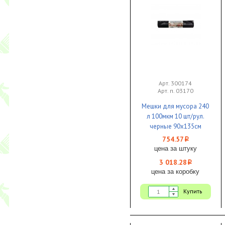
Арт. 300174
Арт. п. 03170
Мешки для мусора 240
л 100мкм 10 шт/рул.
черные 90х135см
Особопрочные 1/4 КБ
754.57
i
цена за штуку
3 018.28
i
цена за коробку
Купить