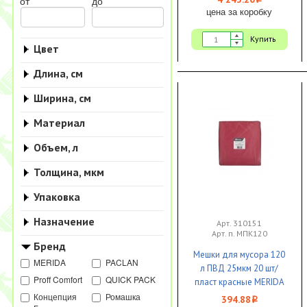
i
от
до
цена за коробку
Купить
Цвет
Длина, см
Ширина, см
Материал
Объем, л
Толщина, мкм
Упаковка
Назначение
Арт. 310151
Арт. п. МПК120
Бренд
Мешки для мусора 120
MERIDA
PACLAN
л ПВД 25мкм 20 шт/
Proff Comfort
QUICK PACK
пласт красные MERIDA
ПРЕМИУМ 1/1
Концепция
Ромашка
394.88
i