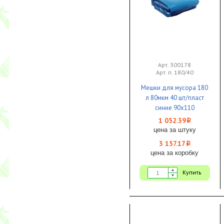
Арт. 300178
Арт. п. 180/40
Мешки для мусора 180
л 80мкм 40 шт/пласт
синие 90х110
особопрочные 1/3
1 052.39
i
цена за штуку
3 157.17
i
цена за коробку
Купить