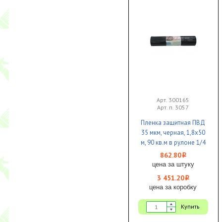
Арт. 300165
Арт. п. 3057
Пленка защитная ПВД
35 мкм, черная, 1,8х50
м, 90 кв.м в рулоне 1/4
КБ
862.80
i
цена за штуку
3 451.20
i
цена за коробку
Купить