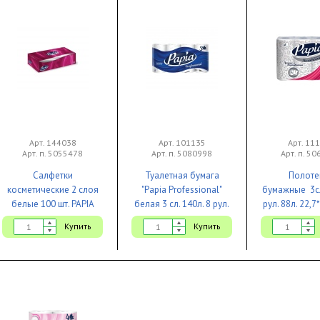
Арт. 144038
Арт. 101135
Арт. 11
Арт. п. 5055478
Арт. п. 5080998
Арт. п. 5
Салфетки
Туалетная бумага
Полоте
косметические 2 слоя
"Papia Professional"
бумажные 3сл.
белые 100 шт. PAPIA
белая 3 сл. 140л. 8 рул.
рул. 88л. 22,7
1/24
16,5м/рул 1/7
1/2) белы
Купить
Купить