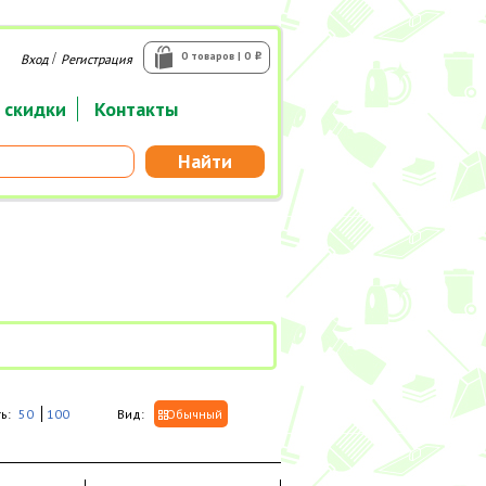
/
0 товаров | 0
Вход
Регистрация
i
 скидки
Контакты
Найти
ь:
50
100
Вид:
Обычный