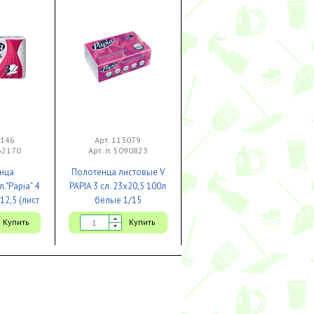
1146
Арт. 113079
062170
Арт. п. 5090823
нца
Полотенца листовые V
"Papia" 4
PAPIA 3 сл. 23х20,5 100л
*12,5 (лист
белые 1/15
е 1/7
Купить
Купить