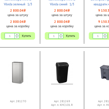
Vileda зеленый 1/3
Vileda синий 1/3
квадратн.
390х390х7
2 800.04
2 800.04
9 150.
i
i
крышкой 
цена за штуку
цена за штуку
цена за 
2 800.04
2 800.04
9 150.
i
i
цена за коробку
цена за коробку
цена за к
Купить
Купить
Арт. 281270
Арт. 281269
Арт. 28
Арт. п. KHC101.R
Арт. п. 