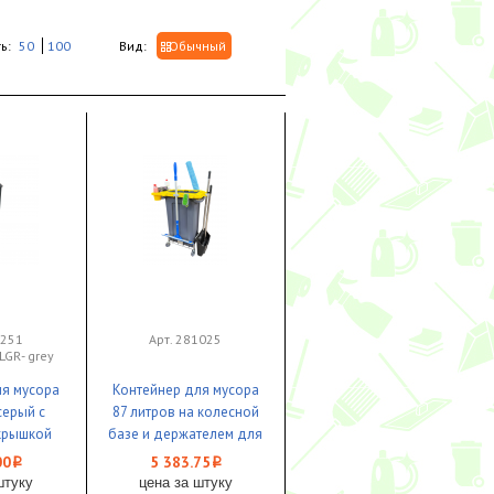
ь:
50
100
Вид:
Обычный
1251
Арт. 281025
LGR- grey
ля мусора
Контейнер для мусора
серый с
87 литров на колесной
крышкой
базе и держателем для
n 1/4
инвентаря 1/1
00
5 383.75
i
i
штуку
цена за штуку