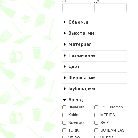
от
до
Объем, л
Высота, мм
Материал
Назначение
Цвет
Ширина, мм
Глубина, мм
Бренд
Bayersan
IPC Euromop
Katrin
MERIDA
Newmade
SVIP
TORK
UCTEM-PLAS
VEIRO
VILEDA