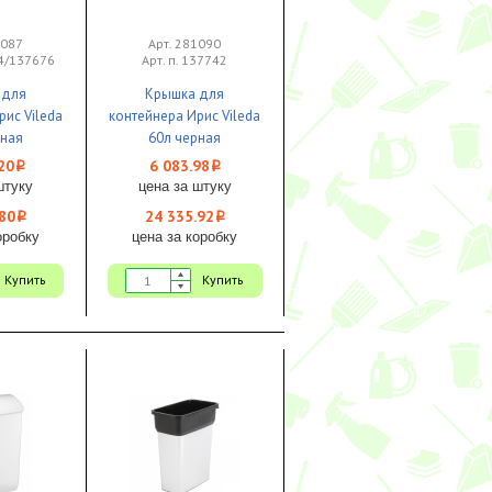
1087
Арт. 281090
44/137676
Арт. п. 137742
 для
Крышка для
рис Vileda
контейнера Ирис Vileda
рная
60л черная
чатая
воронкообразная
20
6 083.98
i
i
тная
квадратная
штуку
цена за штуку
см 1/4
39x39x15см 1/4
80
24 335.92
i
i
оробку
цена за коробку
Купить
Купить