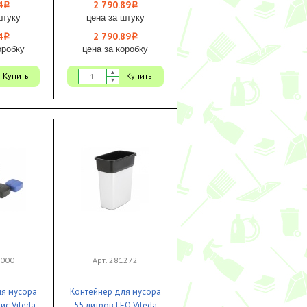
й 1/20
4
2 790.89
i
i
штуку
цена за штуку
4
2 790.89
i
i
оробку
цена за коробку
Купить
Купить
3000
Арт. 281272
ля мусора
Контейнер для мусора
ис Vileda
55 литров ГЕО Vileda