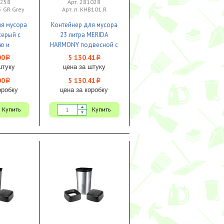
1258
Арт. 281028
5 GR Grey
Арт. п. KHB101.R
ля мусора
Контейнер для мусора
серый с
23 литра MERIDA
ю и
HARMONY подвесной с
 Bayersan
конусным отверстием
00
5 130.41
i
i
пластик белый 1/1
штуку
цена за штуку
00
5 130.41
i
i
оробку
цена за коробку
Купить
Купить