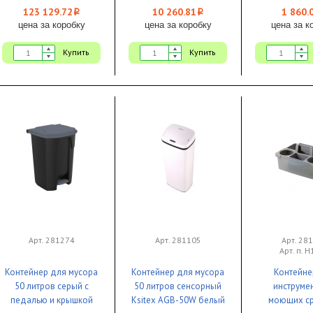
123 129.72
10 260.81
1 860.
i
i
цена за коробку
цена за коробку
цена за к
Купить
Купить
Арт. 281274
Арт. 281105
Арт. 28
Арт. п. 
Контейнер для мусора
Контейнер для мусора
Контейне
50 литров серый с
50 литров сенсорный
инструме
педалью и крышкой
Ksitex AGB-50W белый
моющих ср