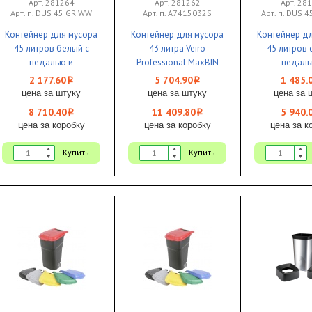
Арт. 281264
Арт. 281262
Арт. 28
Арт. п. DUS 45 GR WW
Арт. п. A7415032S
Арт. п. DUS 4
Контейнер для мусора
Контейнер для мусора
Контейнер д
45 литров белый с
43 литра Veiro
45 литров 
педалью и
Professional MaxBIN
педаль
крышкой 1/4 Bayersan
черный крышка в
крышкой 1/4
2 177.60
5 704.90
1 485.
i
i
комплекте 1/2
цена за штуку
цена за штуку
цена за 
8 710.40
11 409.80
5 940.
i
i
цена за коробку
цена за коробку
цена за к
Купить
Купить