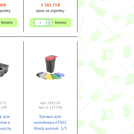
00
5 383.75
i
i
оробку
цена за коробку
Купить
Купить
1273
Арт. 281110
H1105
Арт. п. 137768
р для
Крышка для
нтов и
контейнера АТЛАС
едств,
Vileda желтый 1/3