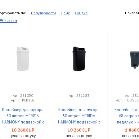
ортировать по:
Популярности
Цене
Скидке
Показат
Списком
Арт. 281030
Арт. 281283
Арт. 28
Арт. п. KEB102
Арт. п. DUS68
Контейнер для мусора
Контейнер для мусора
Контейнер д
50 литров MERIDA
50 литров MERIDA
68 литров 
HARMONY подвесной с
HARMONY подвесной с
педалью и 
конусным отверстием
конусным отверстием
Bayersa
10 260.81
10 260.81
1 860.
i
i
пластик белый 1/1
пластик черный 1/1
цена за штуку
цена за штуку
цена за 