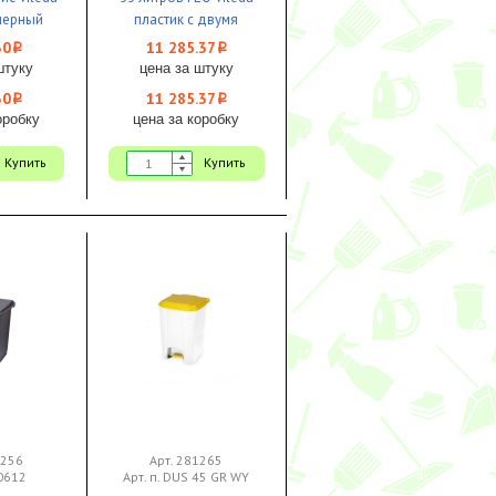
черный
пластик с двумя
30мм с
крышками в комплекте
30
11 285.37
i
i
УЦЕНКА
УЦЕНКА
штуку
цена за штуку
30
11 285.37
i
i
оробку
цена за коробку
Купить
Купить
1256
Арт. 281265
H0612
Арт. п. DUS 45 GR WY