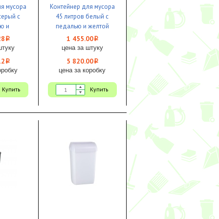
ля мусора
Контейнер для мусора
серый с
45 литров белый с
ю и
педалью и желтой
 1/4
крышкой 1/4 Bayersan
28
1 455.00
i
i
штуку
цена за штуку
12
5 820.00
i
i
оробку
цена за коробку
Купить
Купить