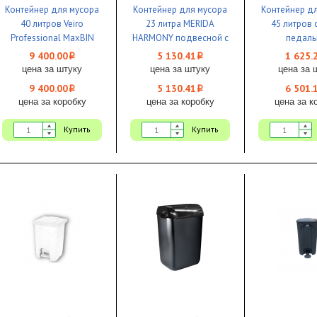
Контейнер для мусора
Контейнер для мусора
Контейнер д
40 литров Veiro
23 литра MERIDA
45 литров 
Professional MaxBIN
HARMONY подвесной с
педаль
Steel металл УЦЕНКА
конусным отверстием
крышкой
9 400.00
5 130.41
1 625.
i
i
пластик черный 1/1
цена за штуку
цена за штуку
цена за 
9 400.00
5 130.41
6 501.
i
i
цена за коробку
цена за коробку
цена за к
Купить
Купить