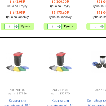
Uctem-Plas 1/4
1/1
переносно
1 643.95
10 309.20
371.0
i
i
цена за штуку
цена за штуку
цена за 
1 643.95
82 473.60
371.0
i
i
цена за коробку
цена за коробку
цена за к
Купить
Купить
Арт. 281109
Арт. 281108
Арт. 52
Арт. п. 137766
Арт. п. 137770
Крышка для
Крышка для
Контейнер д
контейнера АТЛАС
контейнера АТЛАС
60 литров Ир