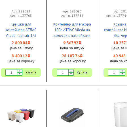
Арт. 281094
Арт. 281093
Арт. 28
Арт. п. 137765
Арт. п. 137764
Арт. п. 1377
Крышка для
Контейнер для мусора
Крышка
контейнера АТЛАС
100л АТЛАС Vileda на
контейнера И
Vileda черный 1/3
колесах с наклейками
60л че
для сортировки 1/3
двуствор
2 800.04
9 367.92
10 237.
i
i
квадра
цена за штуку
цена за штуку
цена за 
39x39x15
8 400.12
28 103.76
40 948.
i
i
цена за коробку
цена за коробку
цена за к
Купить
Купить