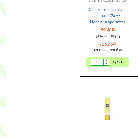
Арт. п. 5-02.04.423.06
Освежитель воздуха
Гранат 405см3
Мелодия ароматов
1/12 ЧЗ
59.48
i
цена за штуку
713.76
i
цена за коробку
Купить