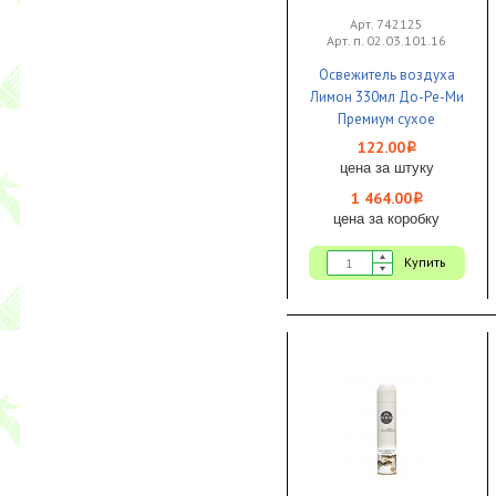
Арт. 742125
Арт. п. 02.03.101.16
Освежитель воздуха
Лимон 330мл До-Ре-Ми
Премиум сухое
распыление 1/12
122.00
i
цена за штуку
1 464.00
i
цена за коробку
Купить