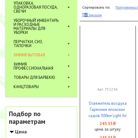
УПАКОВКА,
ОДНОРАЗОВАЯ ПОСУДА,
Сортировать по:
Популярнос
СВЕЧИ
Списком
УБОРОЧНЫЙ ИНВЕНТАРЬ
И РАСХОДНЫЕ
МАТЕРИАЛЫ ДЛЯ
УБОРКИ
ПЕРЧАТКИ, СИЗ,
ТАПОЧКИ
ХИМИЯ БЫТОВАЯ
ХИМИЯ
ПРОФЕССИОНАЛЬНАЯ
ТОВАРЫ ДЛЯ БАРБЕКЮ
КАНЦТОВАРЫ
Арт. 751236
Освежитель воздуха
Гармония японских
Подбор по
садов 300мл Light Air
параметрам
CHIRTON сухое
245.53
i
распыление 1/12
цена за штуку
Цена
245.53