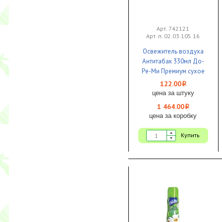
Арт. 742121
Арт. п. 02.03.105.16
Освежитель воздуха
Антитабак 330мл До-
Ре-Ми Премиум сухое
распыление 1/12 ЧЗ
122.00
i
цена за штуку
1 464.00
i
цена за коробку
Купить