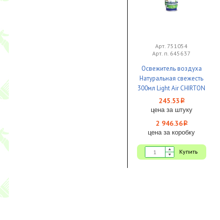
Арт. 751054
Арт. п. 645637
Освежитель воздуха
Натуральная свежесть
300мл Light Air CHIRTON
сухое распыление 1/12
245.53
i
цена за штуку
2 946.36
i
цена за коробку
Купить