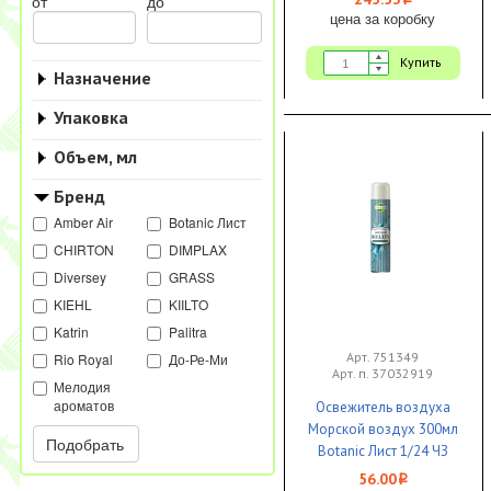
i
от
до
цена за коробку
Купить
Назначение
Упаковка
Объем, мл
Бренд
Amber Air
Botanic Лист
CHIRTON
DIMPLAX
Diversey
GRASS
KIEHL
KIILTO
Katrin
Palitra
Арт. 751349
Rio Royal
До-Ре-Ми
Арт. п. 37032919
Мелодия
ароматов
Освежитель воздуха
Морской воздух 300мл
Подобрать
Botanic Лист 1/24 ЧЗ
56.00
i