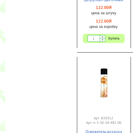
330мл До-Ре-Ми
122.00
i
Премиум сухое распыл.
цена за штуку
1/12
122.00
i
цена за коробку
Купить
Арт. 830312
Арт. п. 5-02.04.482.06
Освежитель воздуха