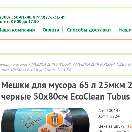
(800) 550-81-40,
8(999)276-31-49
н-пт: 09:00 до 17:30
Наша компания
Оплата
Способы доставки
Наши
авная
/
Каталог
/
МЕШКИ ДЛЯ МУСОРА
/
МЕШКИ ДЛЯ МУСОРА ПВД
/ М
рные 50х80см EcoClean Tubus 1/15 КБ
Мешки для мусора 65 л 25мкм 2
черные 50х80см EcoClean Tubus
Арт. 300145
Арт. п. 3224
Цена за штуку:
13
Цена за коробку: