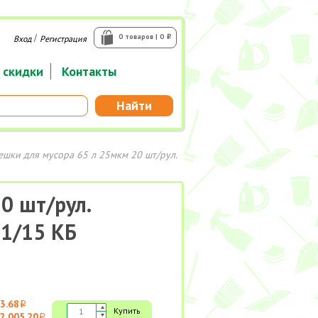
/
0 товаров | 0
Вход
Регистрация
i
 скидки
Контакты
Найти
ешки для мусора 65 л 25мкм 20 шт/рул.
0 шт/рул.
 1/15 КБ
3.68
i
Купить
2 005.20
i