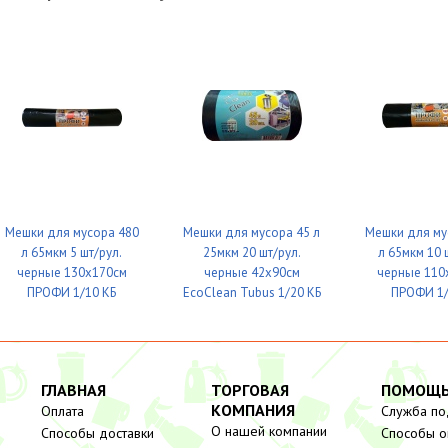
Мешки для мусора 480
Мешки для мусора 45 л
Мешки для му
л 65мкм 5 шт/рул.
25мкм 20 шт/рул.
л 65мкм 10 
черные 130х170см
черные 42х90см
черные 110
ПРОФИ 1/10 КБ
EcoClean Tubus 1/20 КБ
ПРОФИ 1/
ГЛАВНАЯ
ТОРГОВАЯ
ПОМОЩ
КОМПАНИЯ
Оплата
Служба п
О нашей компании
Способы доставки
Способы о